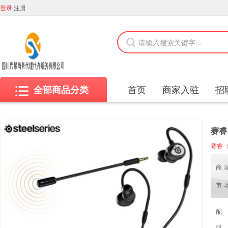
登录
注册
首页
商家入驻
招
全部商品分类
赛睿
赛睿（
商
市
配
服