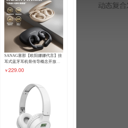
SANAG塞那【欧阳娜娜代言】挂
耳式蓝牙耳机骨传导概念开放
式...
229.00
￥