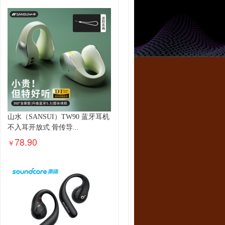
山水（SANSUI）TW90 蓝牙耳机
不入耳开放式 骨传导...
78.90
￥