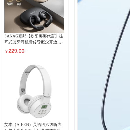
SANAG塞那【欧阳娜娜代言】挂
耳式蓝牙耳机骨传导概念开放
式...
229.00
￥
艾本（AIBEN）英语四六级听力